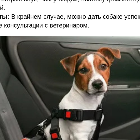
й.
ты:
В крайнем случае, можно дать собаке успо
е консультации с ветеринаром.