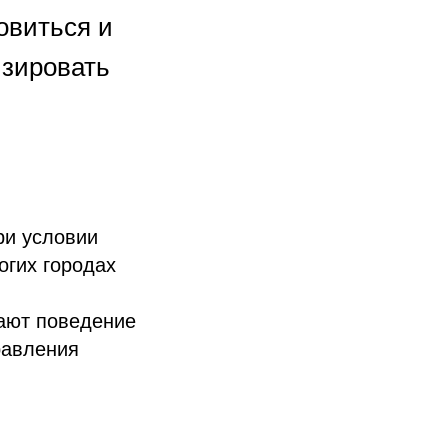
овиться и
изировать
ри условии
огих городах
тают поведение
равления