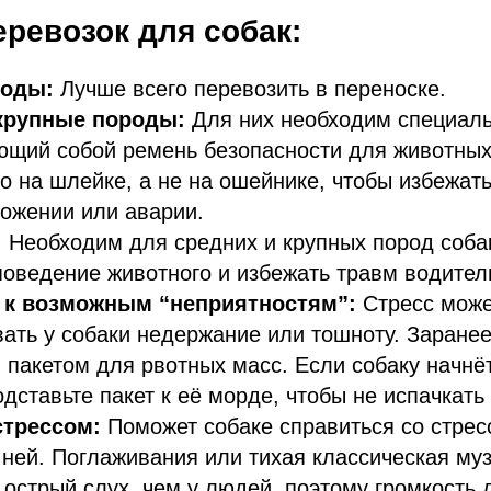
ревозок для собак:
роды:
Лучше всего перевозить в переноске.
крупные породы:
Для них необходим специаль
ющий собой ремень безопасности для животных
го на шлейке, а не на ошейнике, чтобы избежат
ожении или аварии.
:
Необходим для средних и крупных пород соба
поведение животного и избежать травм водител
 к возможным “неприятностям”:
Стресс може
ать у собаки недержание или тошноту. Заранее
 пакетом для рвотных масс. Если собаку начнё
одставьте пакет к её морде, чтобы не испачкать
стрессом:
Поможет собаке справиться со стрес
 ней. Поглаживания или тихая классическая муз
 острый слух, чем у людей, поэтому громкость