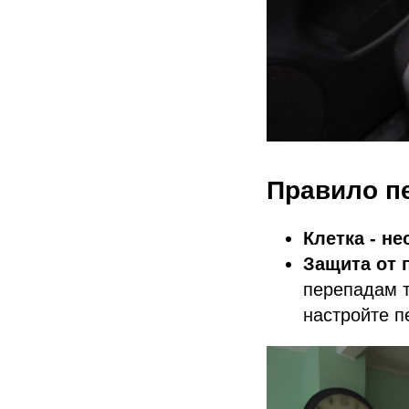
Правило пе
Клетка - н
Защита от 
перепадам т
настройте п