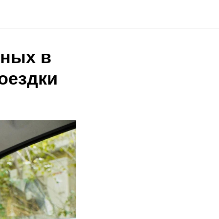
тных в
оездки