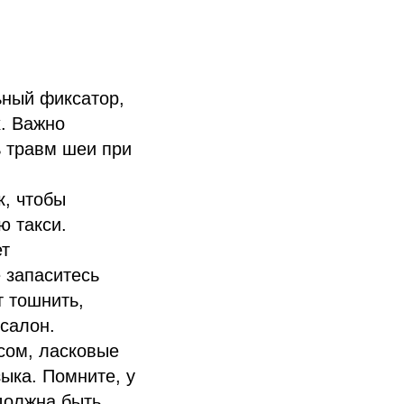
ный фиксатор,
. Важно
ь травм шеи при
к, чтобы
ю такси.
т
 запаситесь
т тошнить,
 салон.
сом, ласковые
ыка. Помните, у
 должна быть