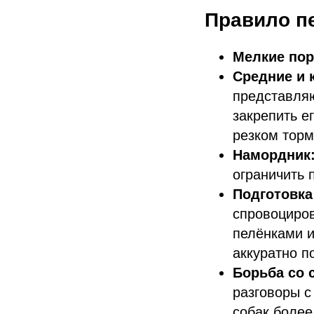
Правило пе
Мелкие по
Средние и 
представля
закрепить е
резком торм
Намордник
ограничить 
Подготовка
спровоциров
пелёнками и
аккуратно п
Борьба со 
разговоры с
собак более