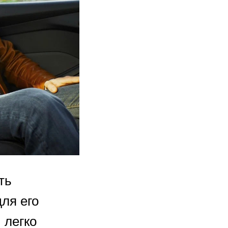
ть
ля его
 легко