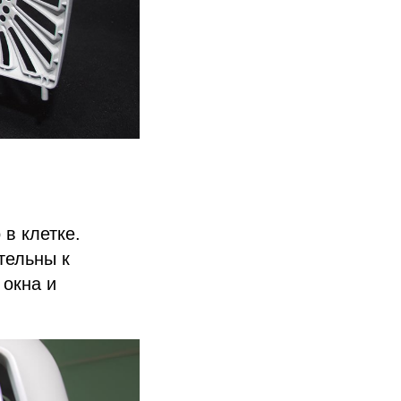
в клетке.
тельны к
 окна и