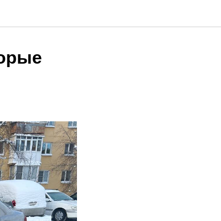
торые