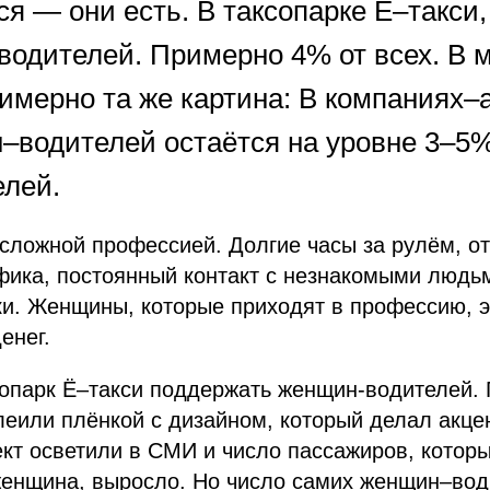
я — они есть. В таксопарке Ё–такси,
водителей. Примерно 4% от всех. В 
имерно та же картина: В компаниях–а
–водителей остаётся на уровне 3–5%
елей.
 сложной профессией. Долгие часы за рулём, о
фика, постоянный контакт с незнакомыми людь
ки. Женщины, которые приходят в профессию, 
енег.
сопарк Ё–такси поддержать женщин-водителей. 
еили плёнкой с дизайном, который делал акце
кт осветили в СМИ и число пассажиров, котор
женщина, выросло. Но число самих женщин–вод