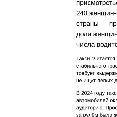
присмотретьс
240 женщин-
страны — пр
доля женщин
числа водит
Такси считается
стабильного гра
требует выдерж
не ищут лёгких д
В 2024 году так
автомобилей окл
аудиторию. Прое
за рулём была 