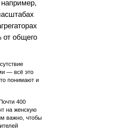
 например,
масштабах
грегаторах
 от общего
тсутствие
ми — всё это
это понимают и
Почти 400
нт на женскую
ым важно, чтобы
ителей