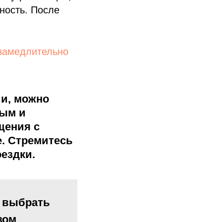
ность. После
езамедлительно
и, можно
ным и
щения с
е. Стремитесь
ездки.
 выбрать
зом