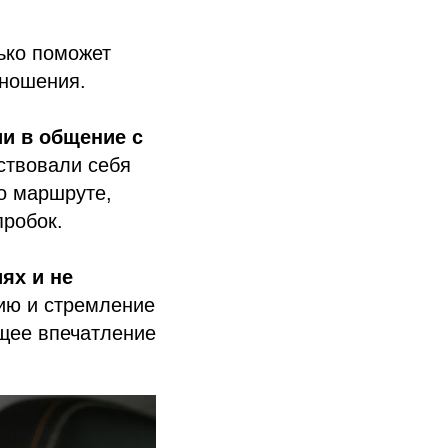
ько поможет
тношения.
и в общение с
ствовали себя
о маршруте,
пробок.
ях и не
ию и стремление
щее впечатление