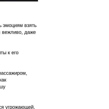
ь эмоциям взять
м вежливо, даже
ты к его
пассажиром,
как
ашу
ся угрожающей,