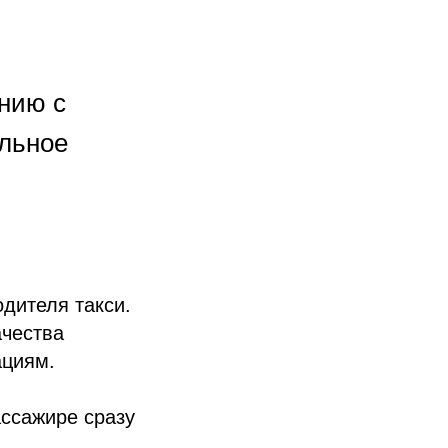
нию с
ельное
дителя такси.
ачества
ациям.
ассажире сразу